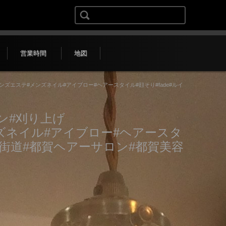
検索:
営業時間
地図
oming#メンズエステ#メンズネイル#アイブロー#ヘアースタイル#顔そり#fade#ルイ
ン#刈り上げ
ズエステ#メンズネイル#アイブロー#ヘアースタ
千葉#四街道#都賀ヘアーサロン#都賀美容