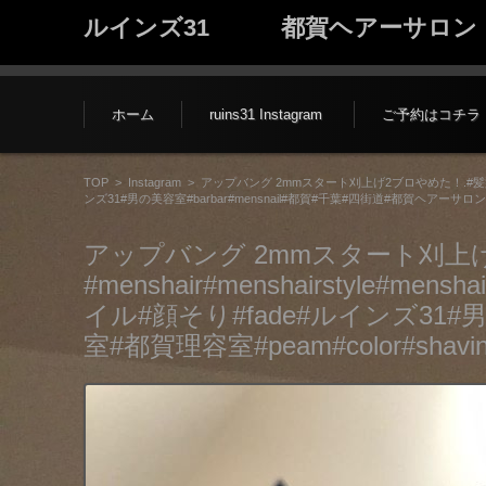
ルインズ31 都賀ヘアーサロン
コンテンツに移動
ホーム
ruins31 Instagram
ご予約はコチラ
TOP
>
Instagram
>
アップバング 2mmスタート刈上げ2ブロやめた！.#髪型#フェー
ンズ31#男の美容室#barbar#mensnail#都賀#千葉#四街道#都賀ヘアーサロン#都賀
アップバング 2mmスタート刈上
#menshair#menshairstyle
イル#顔そり#fade#ルインズ31#男
室#都賀理容室#peam#color#shaving