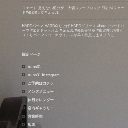
フェード️.見えない部分が、大切️.#ツーブロック #途中#フェー
ド#都賀#大切#ruins31
HARDパーマ.HARD刈り上げ.HARDグリース.#hard #ハードパ
ーマ #エヌドットオム #ruins31 #都賀美容室 #都賀理容室#く
りくりパーマ #コロナウイルスが早く終息しますように
固定ページ
ruins31
ruins31 Instagram
ご予約はコチラ
メンズメニュー
休日カレンダー
店内ギャラリー
営業時間
地図