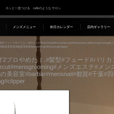
ホッと一息つける cafeのような サロン
メンズメニュー
休日カレンダー
店内ギャラリー
ド#バリカン#刈り上げ#menshair#menshairstyle#menshaircut#mensgro
美容室#都賀理容室#peam#color#shaving#clipper
げ2ブロやめた！.#髪型#フェード#バリカ
#menshaircut#mensgrooming#メン
の美容室#barbar#mensnail#都賀#
#clipper