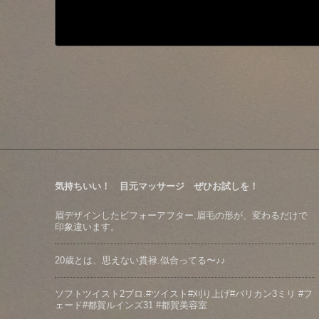
気持ちいい！ 目元マッサージ ぜひお試しを！
眉デザインしたビフォーアフター️.眉毛の形が、変わるだけで
印象違います。
20歳とは、思えない貫禄️.似合ってる〜♪♪
ソフトツイスト️2ブロ.#ツイスト#刈り上げ#バリカン3ミリ #フ
ェード#都賀ルインズ31 #都賀美容室