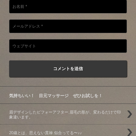
気持ちいい！ 目元マッサージ ぜひお試しを！
眉デザインしたビフォーアフター️.眉毛の形が、変わるだけで印
象違います。
20歳とは、思えない貫禄️.似合ってる〜♪♪