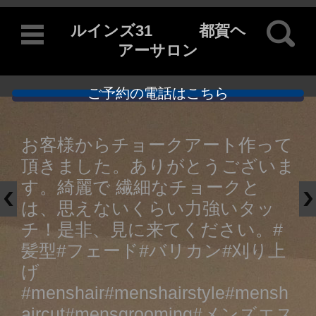
検索:
ルインズ31 都賀ヘ
アーサロン
ご予約の電話はこちら
コンテンツに移動
お客様からチョークアート作って
頂きました。ありがとうございま
す。綺麗で 繊細なチョークと
は、思えないくらい力強いタッ
チ！是非、見に来てください。#
髪型#フェード#バリカン#刈り上
げ
#menshair#menshairstyle#mensh
aircut#mensgrooming#メンズエス