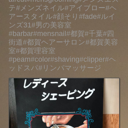
テ#メンズネイル#アイブロー#ヘ
アースタイル#顔そり#fade#ルイ
ンズ31#男の美容室
#barbar#mensnail#都賀#千葉#四
街道#都賀ヘアーサロン#都賀美容
室#都賀理容室
#peam#color#shaving#clipper#ヘ
ッドスパ#リンパマッサージ