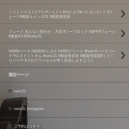
ソフトツイスト️2ブロ.#ツイスト#刈り上げ#バリカン3ミリ #フ
ェード#都賀ルインズ31 #都賀美容室
フェード️.見えない部分が、大切️.#ツーブロック #途中#フェード
#都賀#大切#ruins31
HARDパーマ.HARD刈り上げ.HARDグリース.#hard #ハードパー
マ #エヌドットオム #ruins31 #都賀美容室 #都賀理容室#くりく
りパーマ #コロナウイルスが早く終息しますように
固定ページ
ruins31
ruins31 Instagram
ご予約はコチラ