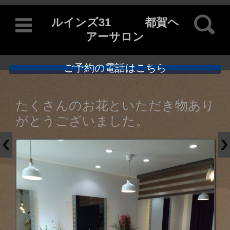
検索:
ルインズ31 都賀ヘ
アーサロン
ご予約の電話はこちら
コンテンツに移動
たくさんのお花といただき物あり
がとうございました。